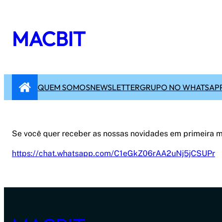
Pular
para
MACBIT
o
conteúdo
QUEM SOMOS
NEWSLETTER
GRUPO NO WHATSAP
Se você quer receber as nossas novidades em primeira 
https://chat.whatsapp.com/C1eGkZ06rAA2uNj5jCSUPr