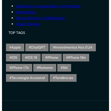
Cadastro na newsletter confirmado
Newsletter
Nosso Grupo no WhatsApp
Quem Somos
TOP TAGS
Apple
ChatGPT
Investimentos Nos EUA
IOS
IOS 19
IPhone
IPhone 16e
IPhone 17e
Rumores
Siri
Tecnologia Acessível
Tendências