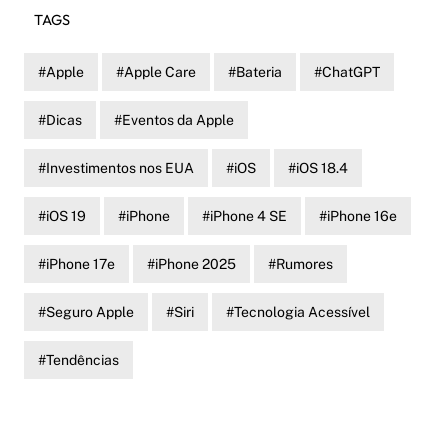
TAGS
Apple
Apple Care
Bateria
ChatGPT
Dicas
Eventos da Apple
Investimentos nos EUA
iOS
iOS 18.4
iOS 19
iPhone
iPhone 4 SE
iPhone 16e
iPhone 17e
iPhone 2025
Rumores
Seguro Apple
Siri
Tecnologia Acessível
Tendências