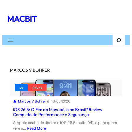
Pular
para
MACBIT
o
conteúdo
Search
MARCOS V BOHRER
IOS
IPHONE
Marcos V Bohrer
13/05/2026
iOS 26.5: O Fim do Monopólio no Brasil? Review
Completo de Performance e Segurança
A Apple acaba de liberar o iOS 26.5 (build 04), e para quem
vive o…
Read More