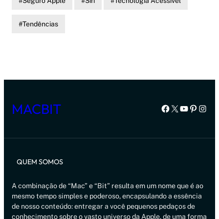
Seguro Apple
Siri
Tecnologia Acessível
Tendências
MACBIT
Facebook
X
Youtube
Pintere
Inst
QUEM SOMOS
A combinação de “Mac” e “Bit” resulta em um nome que é ao
mesmo tempo simples e poderoso, encapsulando a essência
de nosso conteúdo: entregar a você pequenos pedaços de
conhecimento sobre o vasto universo da Apple, de uma forma