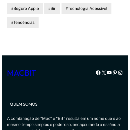
Seguro Apple
Siri
Tecnologia Acessível
Tendências
MACBIT
Facebook
X
Youtube
Pintere
Inst
QUEM SOMOS
A combinação de “Mac” e “Bit” resulta em um nome que é ao
mesmo tempo simples e poderoso, encapsulando a essência