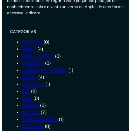
de nosso conteúdo: entregar a você pequenos pedaços de
conhecimento sobre o vasto universo da Apple, de uma forma
acessível e direta.
CATEGORIAS
AIRPODS
(0)
APPLE
(4)
APPLE WATCH
(0)
EVENTOS
(0)
EVENTOS DA APPLE
(1)
GERAL
(4)
HISTÓRIA
(1)
IOS
(2)
IPAD
(0)
IPADOS
(0)
IPHONE
(7)
LANÇAMENTOS
(1)
MAC MINI
(0)