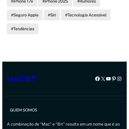
iPhone 17e
iPhone 2025
Rumores
Seguro Apple
Siri
Tecnologia Acessível
Tendências
MACBIT
Facebook
X
Youtube
Pintere
Inst
QUEM SOMOS
A combinação de “Mac” e “Bit” resulta em um nome que é ao