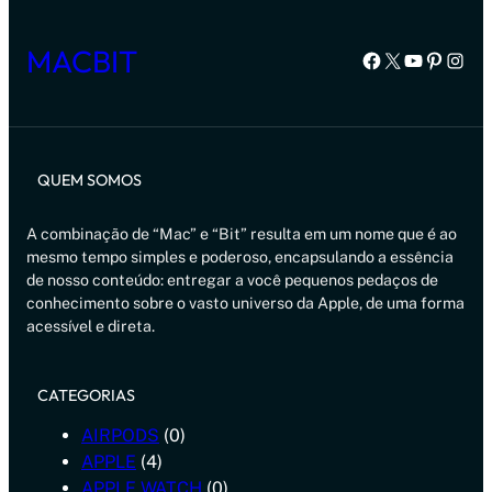
MACBIT
Facebook
X
Youtube
Pintere
Inst
QUEM SOMOS
A combinação de “Mac” e “Bit” resulta em um nome que é ao
mesmo tempo simples e poderoso, encapsulando a essência
de nosso conteúdo: entregar a você pequenos pedaços de
conhecimento sobre o vasto universo da Apple, de uma forma
acessível e direta.
CATEGORIAS
AIRPODS
(0)
APPLE
(4)
APPLE WATCH
(0)