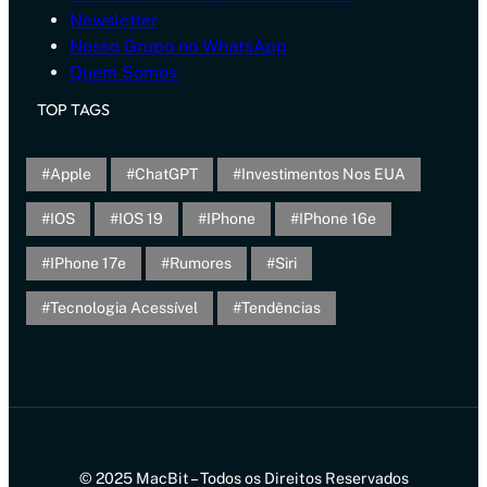
Newsletter
Nosso Grupo no WhatsApp
Quem Somos
TOP TAGS
Apple
ChatGPT
Investimentos Nos EUA
IOS
IOS 19
IPhone
IPhone 16e
IPhone 17e
Rumores
Siri
Tecnologia Acessível
Tendências
© 2025 MacBit – Todos os Direitos Reservados